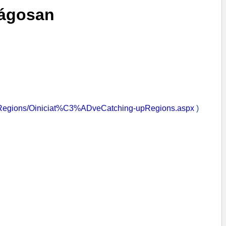
rágosan
gions/Oiniciat%C3%ADveCatching-upRegions.aspx
)