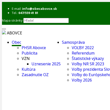
E-mail:
info@obecabovce.sk
Tel.:
047/559 41 81
Mapa stránky
ABOVCE
Obec
Samospráva
PHSR Abovce
VOĽBY 2022
Publicita
Referendum
VZN
Štatistické výkazy
Uznesenie 2025
Voľby NR SR 2023
Kultúra
Voľby prezidenta Slo
Zasadnutie OZ
Voľby do Európskeh
Voľby 2026