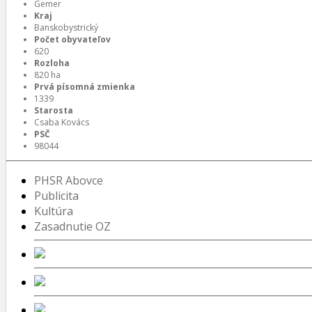
Gemer
Kraj
Banskobystrický
Počet obyvateľov
620
Rozloha
820 ha
Prvá písomná zmienka
1339
Starosta
Csaba Kovács
PSČ
98044
PHSR Abovce
Publicita
Kultúra
Zasadnutie OZ