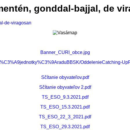
mentén, gonddal-bajjal, de vi
al-de-viragosan
Banner_CURI_obce.jpg
n%C3%A9jednotky%C3%9AraduBBSK/OddelenieCatching-UpRe
Sčítanie obyvateľov.pdf
Sčítanie obyvateľov 2.pdf
TS_ESO_9.3.2021.pdf
TS_ESO_15.3.2021.pdf
TS_ESO_22_3_2021.pdf
TS_ESO_29.3.2021.pdf