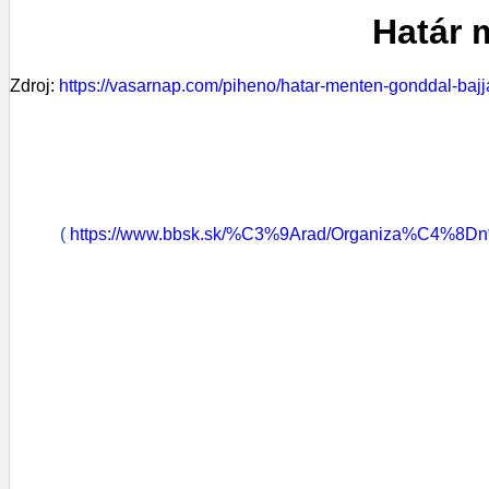
Határ 
Zdroj:
https://vasarnap.com/piheno/hatar-menten-gonddal-bajj
(
https://www.bbsk.sk/%C3%9Arad/Organiza%C4%8D