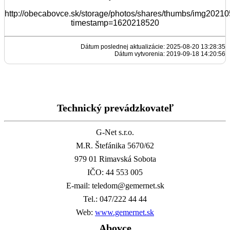
http://obecabovce.sk/storage/photos/shares/thumbs/img202
timestamp=1620218520
Dátum poslednej aktualizácie: 2025-08-20 13:28:35
Dátum vytvorenia: 2019-09-18 14:20:56
Technický prevádzkovateľ
G-Net s.r.o.
M.R. Štefánika 5670/62
979 01 Rimavská Sobota
IČO: 44 553 005
E-mail: teledom@gemernet.sk
Tel.: 047/222 44 44
Web:
www.gemernet.sk
Abovce