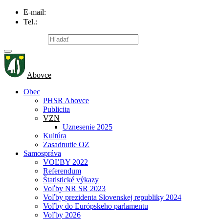
E-mail:
info@obecabovce.sk
Tel.:
047/559 41 81
Mapa stránky
Abovce
Obec
PHSR Abovce
Publicita
VZN
Uznesenie 2025
Kultúra
Zasadnutie OZ
Samospráva
VOĽBY 2022
Referendum
Štatistické výkazy
Voľby NR SR 2023
Voľby prezidenta Slovenskej republiky 2024
Voľby do Európskeho parlamentu
Voľby 2026