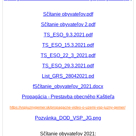
Sčítanie obyvateľov.pdf
Sčítanie obyvateľov 2.pdf
TS_ESO_9.3.2021.pdf
TS_ESO_15.3.2021.pdf
TS_ESO_22_3_2021.pdf
TS_ESO_29.3.2021.pdf
List_GRS_28042021.pd
f
Sčítanie_obyvateľov_2021.docx
Propagácia - Prestavba obecného Kaštieľa
https://vspjuznygemer.sk/propagacne-video-o-uzemi-vsp-juzny-gemer/
Pozvánka_DOD_VSP_JG.png
Sčítanie obyvateľov 2021: