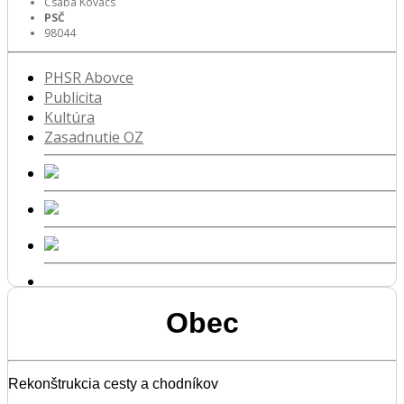
Csaba Kovács
PSČ
98044
PHSR Abovce
Publicita
Kultúra
Zasadnutie OZ
Obec
Rekonštrukcia cesty a chodníkov