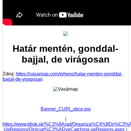
Határ mentén, gonddal-
bajjal, de virágosan
Zdroj:
https://vasarnap.com/piheno/hatar-menten-gonddal-
bajjal-de-viragosan
Banner_CURI_obce.jpg
(
https://www.bbsk.sk/%C3%9Arad/Organiza%C4%8Dn%C3%A
UpRegions/Oiniciat%C3%ADveCatching-upRegions.aspx
)